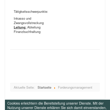
Tätigkeitsschwerpunkte:
Inkasso und
Zwangsvollstreckung
Leitung:
Abteilung
Finanzbuchhaltung
Aktuelle Seite:
Startseite
Forderungsmanagement
Cookies erleichtern die Bereitstellung unserer Dienste. Mit der
Nutzung unserer Dienste erklären Sie sich damit einverstanden,