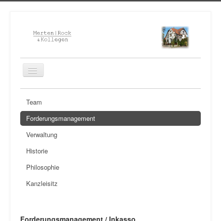
Home
Team
Kanzlei
Forderungsmanagement
Anwälte
Verwaltung
Notar
Historie
Kontakt
Philosophie
Kanzleisitz
Forderungsmanagement / Inkasso